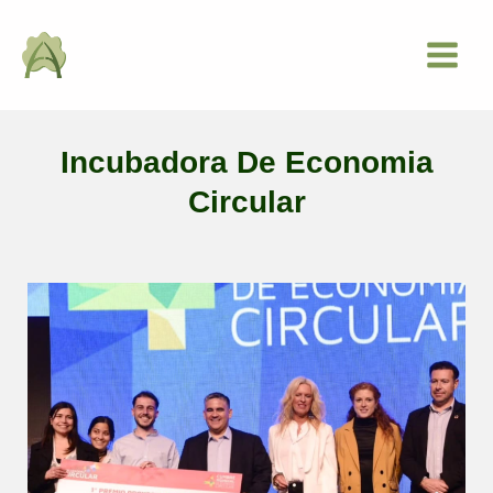
Ir
Main
al
Menu
contenido
Incubadora De Economia
Circular