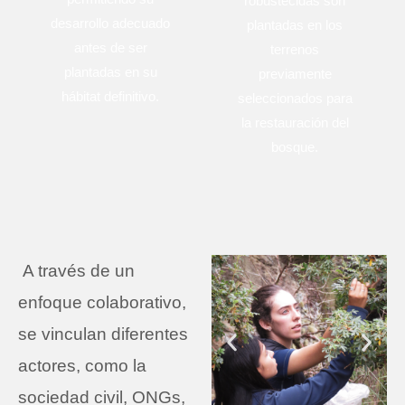
robustecidas son
desarrollo adecuado
plantadas en los
antes de ser
terrenos
plantadas en su
previamente
hábitat definitivo.
seleccionados para
la restauración del
bosque.
A través de un
enfoque colaborativo,
se vinculan diferentes
actores, como la
sociedad civil, ONGs,