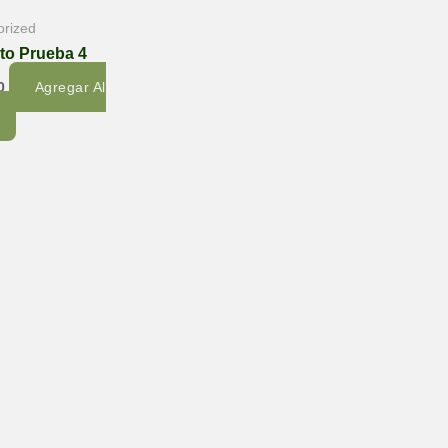
orized
to Prueba 4
0
Agregar Al