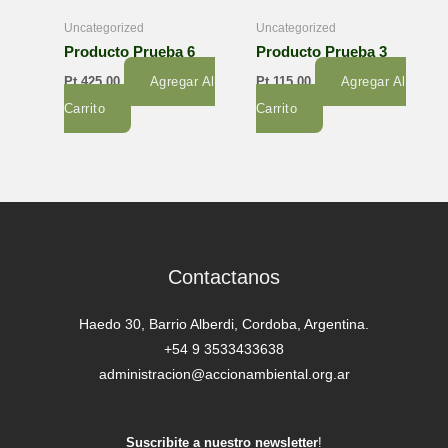
Uncategorized
Uncategorized
Producto Prueba 6
Producto Prueba 3
Pt
425,00
Agregar Al
Pt
115,00
Agregar Al
Carrito
Carrito
Contactanos
Haedo 30, Barrio Alberdi, Cordoba, Argentina.
+54 9 3533433638
administracion@accionambiental.org.ar
Suscribite a nuestro newsletter
!